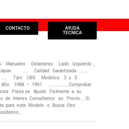
CONTACTO
AYUDA
TECNICA
nas Manuales Delanteras Lado Izquierdo ,
apan ….. Calidad Garantizada ………
8 TDI …. Tipo UBS Modelos 3 y 5
o 1988 – 1991 …… ….. ………Comprobar
esta Pieza se Ajusta Fielmente a su
so de Interes Consultenos su Precio….. Si
ita para este Modelo o Busca Otro
sultenos…