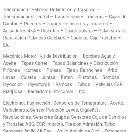
Transmision : Palieres Delanteros y Traseros –
Transmisiones Central – Transmisiones Traseras – Cajas de
Cambio – Puentes – Grupos Delanteros y Traseros –
Actuadores 4×4 – Crucetas – Guardapolvos – Palancas y kit
Reparación Palancas Cambios – Cadenas Caja Transfer –
Etc.
Mecánica Motor : Kit de Distribución – Bombas Agua y
Aceite – Tapas Carter – Tapas Balancines y Distribución –
Piñones – correas – Poleas – Ejes y Balancines – Árbol
Levas – Culatas – Juntas – Reten – Pistones – Bombas
Inyección – Inyectores – Rampas – Tubos – Válvulas EGR –
Mariposa – Radiadores Intecooler – Etc.
Electrónica Iluminación : Sensores de Temperatura , Aceite,
Velocímetro, Sensor Posición Levas, Cigüeñal ,
Revoluciones, Sensores Grupos, Sensores Caja de Cambios
y Transfer, ABS, ESP, Impacto, Presión Admisión, Turbo, –
Sensores Anillo Air Bag – Anillo Angulo de Giro – Botoneras