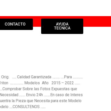
CONTACTO
AYUDA
TECNICA
ig. ….. Calidad Garantizada ……… ….Para …………
o Triton ……………. Modelos Año 2015 – 2022 ……
Comprobar Sobre las Fotos Expuestas que
 Necesidad ……. Envio 24h ……..En caso de Interes
uentra la Pieza que Necesita para este Modelo
Modelo ….CONSULTENOS ……