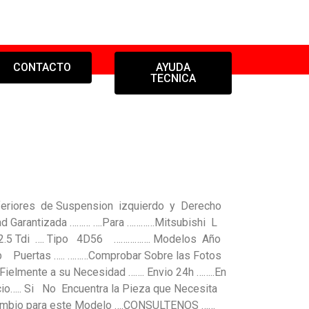
CONTACTO
AYUDA
TECNICA
feriores de Suspension izquierdo y Derecho
d Garantizada ……… ….Para …………Mitsubishi L
 2.5 Tdi …. Tipo 4D56 ……………. Modelos Año
Puertas ….. ………Comprobar Sobre las Fotos
Fielmente a su Necesidad ……. Envio 24h ……..En
io….. Si No Encuentra la Pieza que Necesita
cambio para este Modelo ….CONSULTENOS ……