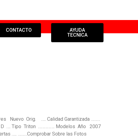
CONTACTO
AYUDA
TECNICA
res Nuevo Orig. ….. Calidad Garantizada ………
DID …. Tipo Triton ……………. Modelos Año 2007
as ….. ………Comprobar Sobre las Fotos