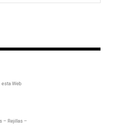
n esta Web
 – Rejillas –