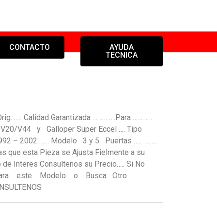
CONTACTO
AYUDA
TECNICA
g. ….. Calidad Garantizada ……… ….Para …………
20/V44 y Galloper Super Eccel …. Tipo
92 – 2002 …… Modelo 3 y 5 Puertas ….. ………
s que esta Pieza se Ajusta Fielmente a su
 de Interes Consultenos su Precio….. Si No
ta para este Modelo o Busca Otro
ONSULTENOS