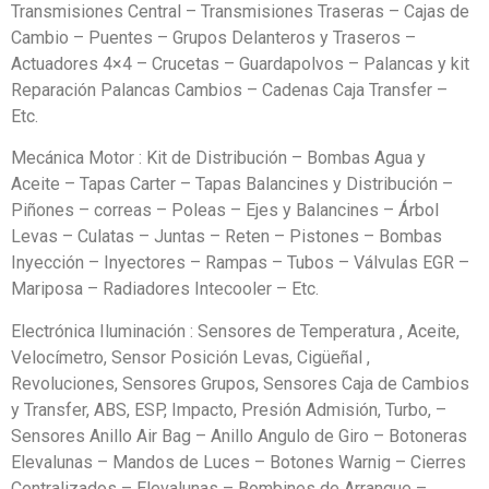
Transmisiones Central – Transmisiones Traseras – Cajas de
Cambio – Puentes – Grupos Delanteros y Traseros –
Actuadores 4×4 – Crucetas – Guardapolvos – Palancas y kit
Reparación Palancas Cambios – Cadenas Caja Transfer –
Etc.
Mecánica Motor : Kit de Distribución – Bombas Agua y
Aceite – Tapas Carter – Tapas Balancines y Distribución –
Piñones – correas – Poleas – Ejes y Balancines – Árbol
Levas – Culatas – Juntas – Reten – Pistones – Bombas
Inyección – Inyectores – Rampas – Tubos – Válvulas EGR –
Mariposa – Radiadores Intecooler – Etc.
Electrónica Iluminación : Sensores de Temperatura , Aceite,
Velocímetro, Sensor Posición Levas, Cigüeñal ,
Revoluciones, Sensores Grupos, Sensores Caja de Cambios
y Transfer, ABS, ESP, Impacto, Presión Admisión, Turbo, –
Sensores Anillo Air Bag – Anillo Angulo de Giro – Botoneras
Elevalunas – Mandos de Luces – Botones Warnig – Cierres
Centralizados – Elevalunas – Bombines de Arranque –