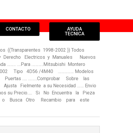
CONTACTO
AYUDA
TECNICA
ros ((Transparentes 1998-2002 )) Todos
o y Derecho Electricos y Manuales Nuevos
zada ……… ….Para …………Mitsubishi Montero
 2002 Tipo 4D56 /4M40 ……………. Modelos
 5 Puertas ….. ………Comprobar Sobre las
 Ajusta Fielmente a su Necesidad ……. Envio
tenos su Precio….. Si No Encuentra la Pieza
lo o Busca Otro Recambio para este