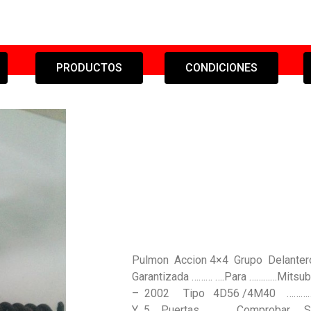
PRODUCTOS
CONDICIONES
Pulmon Accion 4×4 Grupo Delanter
Garantizada ……… ….Para …………Mits
– 2002 Tipo 4D56 /4M40 ……………
Y 5 Puertas ….. ………Comprobar S