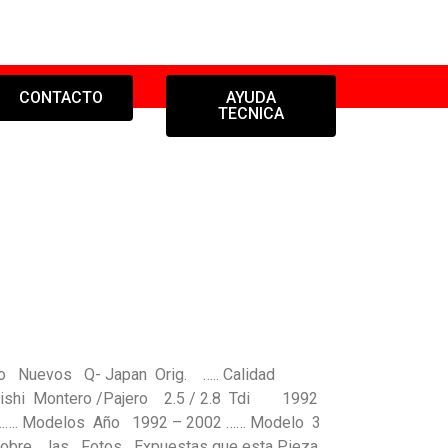
CONTACTO
AYUDA
TECNICA
o Nuevos Q- Japan Orig. ….. Calidad
ubishi Montero /Pajero 2.5 / 2.8 Tdi 1992
. Modelos Año 1992 – 2002 …… Modelo 3
obre las Fotos Expuestas que esta Pieza