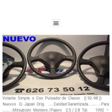
Volante Simple o Con Pulsador de Claxon (( 92-98 ))
Nuevos Q- Japan Orig. ….. Calidad Garantizada ……… ….Para
…………Mitsubishi Montero /Pajero 2.5 / 2.8 Tdi 1992 –