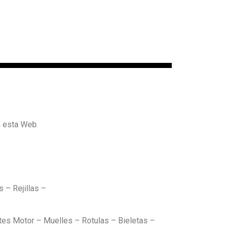
n esta Web
 – Rejillas –
es Motor – Muelles – Rotulas – Bieletas –