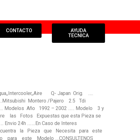
CONTACTO
AYUDA
TECNICA
a,,Intercooler,,Aire Q- Japan Orig. …..
…………Mitsubishi Montero /Pajero 2.5 Tdi
 Modelos Año 1992 – 2002 …… Modelo 3 y
re las Fotos Expuestas que esta Pieza se
. Envio 24h ……..En Caso de Interes
Encuentra la Pieza que Necesita para este
o para este Modelo ….CONSULTENOS