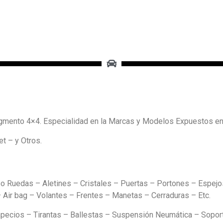
mento 4×4. Especialidad en la Marcas y Modelos Expuestos e
t – y Otros.
o Ruedas – Aletines – Cristales – Puertas – Portones – Espejos
Air bag – Volantes – Frentes – Manetas – Cerraduras – Etc.
pecios – Tirantas – Ballestas – Suspensión Neumática – Soport