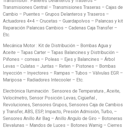
Transmision : Palieres Delanteros y Traseros –
Transmisiones Central – Transmisiones Traseras – Cajas de
Cambio – Puentes – Grupos Delanteros y Traseros –
Actuadores 4×4 – Crucetas – Guardapolvos – Palancas y kit
Reparación Palancas Cambios – Cadenas Caja Transfer –
Etc.
Mecánica Motor : Kit de Distribución – Bombas Agua y
Aceite – Tapas Carter – Tapas Balancines y Distribución –
Piñones – correas – Poleas – Ejes y Balancines – Árbol
Levas – Culatas – Juntas – Reten – Pistones – Bombas
Inyección – Inyectores – Rampas – Tubos – Válvulas EGR –
Mariposa – Radiadores Intecooler – Etc.
Electrónica Iluminación : Sensores de Temperatura , Aceite,
Velocímetro, Sensor Posición Levas, Cigüeñal ,
Revoluciones, Sensores Grupos, Sensores Caja de Cambios
y Transfer, ABS, ESP, Impacto, Presión Admisión, Turbo, –
Sensores Anillo Air Bag – Anillo Angulo de Giro – Botoneras
Elevalunas – Mandos de Luces – Botones Warnig – Cierres