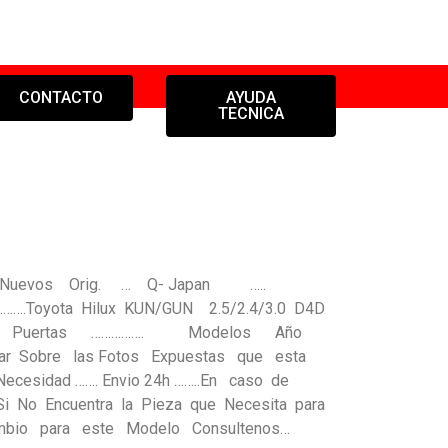
CONTACTO
AYUDA
TECNICA
do Nuevos Orig. … Q- Japan …..
………….Toyota Hilux KUN/GUN 2.5/2.4/3.0 D4D
 4 Puertas ……………. Modelos Año
ar Sobre las Fotos Expuestas que esta
ecesidad ……. Envio 24h ……..En caso de
 Si No Encuentra la Pieza que Necesita para
mbio para este Modelo Consultenos…