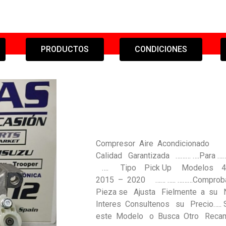
PRODUCTOS
CONDICIONES
Compresor Aire Acondiciona
Calidad Garantizada ……… ….Para 
…. Tipo Pick Up Modelos
2015 – 2020 …… ….. ………Comprob
Pieza se Ajusta Fielmente a su N
Interes Consultenos su Precio…..
este Modelo o Busca Otro Reca