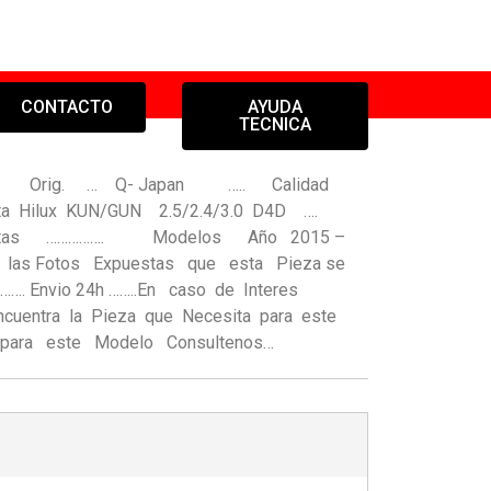
CONTACTO
AYUDA
TECNICA
asero Orig. … Q- Japan ….. Calidad
yota Hilux KUN/GUN 2.5/2.4/3.0 D4D ….
ertas ……………. Modelos Año 2015 –
 las Fotos Expuestas que esta Pieza se
……. Envio 24h ……..En caso de Interes
ncuentra la Pieza que Necesita para este
para este Modelo Consultenos…