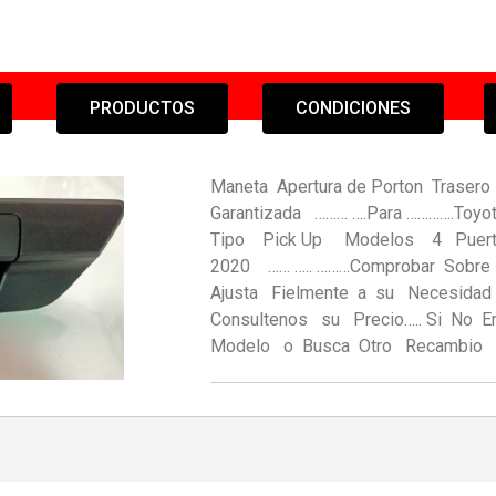
PRODUCTOS
CONDICIONES
Maneta Apertura de Porton Tr
Garantizada ……… ….Para ………….To
Tipo Pick Up Modelos 4 Pu
2020 …… ….. ………Comprobar Sobre
Ajusta Fielmente a su Necesidad 
Consultenos su Precio….. Si No E
Modelo o Busca Otro Recambio 