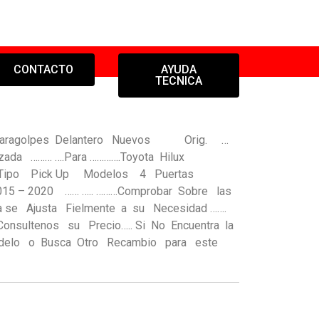
CONTACTO
AYUDA
TECNICA
la Paragolpes Delantero Nuevos Orig. …
da ……… ….Para ………….Toyota Hilux
 Tipo Pick Up Modelos 4 Puertas
2020 …… ….. ………Comprobar Sobre las
 se Ajusta Fielmente a su Necesidad …….
Consultenos su Precio….. Si No Encuentra la
odelo o Busca Otro Recambio para este