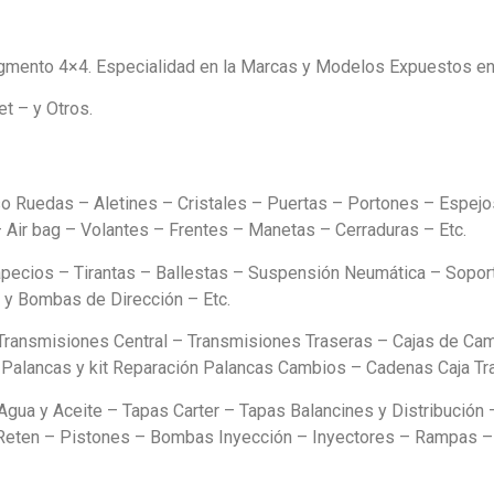
mento 4×4. Especialidad en la Marcas y Modelos Expuestos e
t – y Otros.
o Ruedas – Aletines – Cristales – Puertas – Portones – Espejos
Air bag – Volantes – Frentes – Manetas – Cerraduras – Etc.
pecios – Tirantas – Ballestas – Suspensión Neumática – Soport
y Bombas de Dirección – Etc.
– Transmisiones Central – Transmisiones Traseras – Cajas de Ca
Palancas y kit Reparación Palancas Cambios – Cadenas Caja Tra
Agua y Aceite – Tapas Carter – Tapas Balancines y Distribución 
– Reten – Pistones – Bombas Inyección – Inyectores – Rampas 