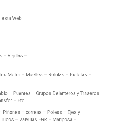
n esta Web
 – Rejillas –
es Motor – Muelles – Rotulas – Bieletas –
mbio – Puentes – Grupos Delanteros y Traseros
nsfer – Etc.
– Piñones – correas – Poleas – Ejes y
– Tubos – Válvulas EGR – Mariposa –