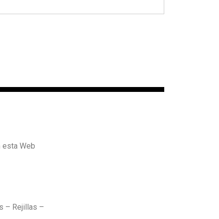
n esta Web
 – Rejillas –