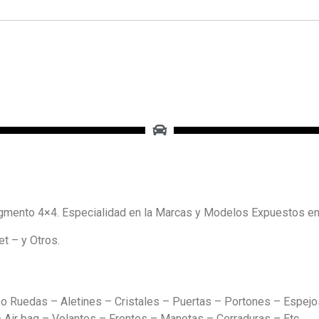
mento 4×4. Especialidad en la Marcas y Modelos Expuestos e
t – y Otros.
o Ruedas – Aletines – Cristales – Puertas – Portones – Espejos
Air bag – Volantes – Frentes – Manetas – Cerraduras – Etc.