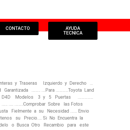
CONTACTO
AYUDA
TECNICA
lanteras y Traseras Izquierdo y Derecho …
arantizada ……… ….Para ………….Toyota Land
3.0 D4D Modelos 3 y 5 Puertas …………….
….. ………Comprobar Sobre las Fotos
sta Fielmente a su Necesidad ……. Envio
ltenos su Precio….. Si No Encuentra la
odelo o Busca Otro Recambio para este